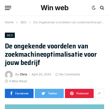
Win web
Home
»
SEO
»
De ongekende voordelen van zoekmachineoptimalisatie voor jouw bedrijf
SEO
De ongekende voordelen van
zoekmachineoptimalisatie voor
jouw bedrijf
By
Chris
April 20, 2024
No Comments
4 Mins Read
Facebook
Twitter
Pinterest